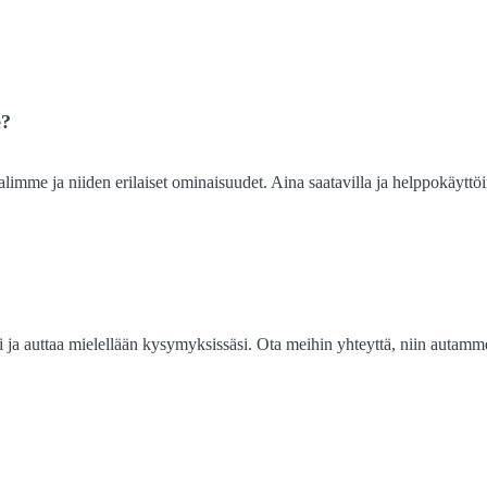
e?
limme ja niiden erilaiset ominaisuudet. Aina saatavilla ja helppokäyttö
ja auttaa mielellään kysymyksissäsi. Ota meihin yhteyttä, niin autamm