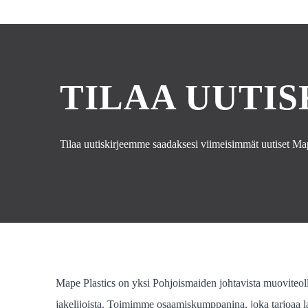
TILAA UUTIS
Tilaa uutiskirjeemme saadaksesi viimeisimmät uutiset Mape
Mape Plastics on yksi Pohjoismaiden johtavista muoviteol
jakelijoista. Toimimme osaamiskumppanina, joka tarjoaa la