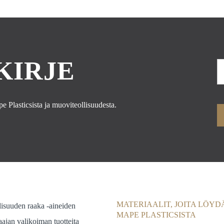
KIRJE
 Plasticsista ja muoviteollisuudesta.
MATERIAALIT, JOITA LÖYD
lisuuden raaka -aineiden
MAPE PLASTICSISTA
ajan valikoiman tuotteita