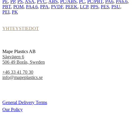
PE
,
PP
,
PS
,
ASA
,
PVC
,
ABS
,
PC/ABS
,
PC
,
PC/PBT
,
PA6
,
PA6.6
,
PBT
,
POM
,
PA4.6
,
PPA
,
PVDF
,
PEEK
,
LCP
,
PPS
,
PES
,
PSU
,
PEI
,
PK
YHTEYSTIEDOT
Mape Plastics AB
Sågvägen 6
506 49 Borås, Sweden
+46 33 41 70 30
info@mapeplastics.se
General Delivery Terms
Our Policy