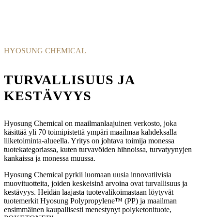
HYOSUNG CHEMICAL
TURVALLISUUS JA
KESTÄVYYS
Hyosung Chemical on maailmanlaajuinen verkosto, joka
käsittää yli 70 toimipistettä ympäri maailmaa kahdeksalla
liiketoiminta-alueella. Yritys on johtava toimija monessa
tuotekategoriassa, kuten turvavöiden hihnoissa, turvatyynyjen
kankaissa ja monessa muussa.
Hyosung Chemical pyrkii luomaan uusia innovatiivisia
muovituotteita, joiden keskeisinä arvoina ovat turvallisuus ja
kestävyys. Heidän laajasta tuotevalikoimastaan löytyvät
tuotemerkit Hyosung Polypropylene™ (PP) ja maailman
ensimmäinen kaupallisesti menestynyt polyketonituote,