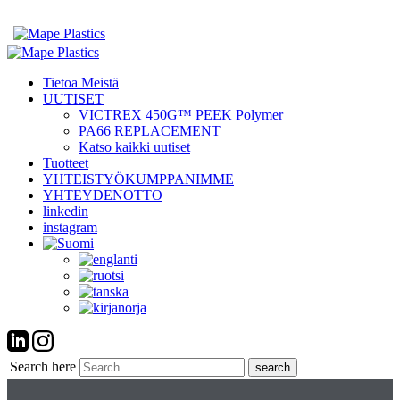
Tietoa Meistä
UUTISET
VICTREX 450G™ PEEK Polymer
PA66 REPLACEMENT
Katso kaikki uutiset
Tuotteet
YHTEISTYÖKUMPPANIMME
YHTEYDENOTTO
linkedin
instagram
Search here