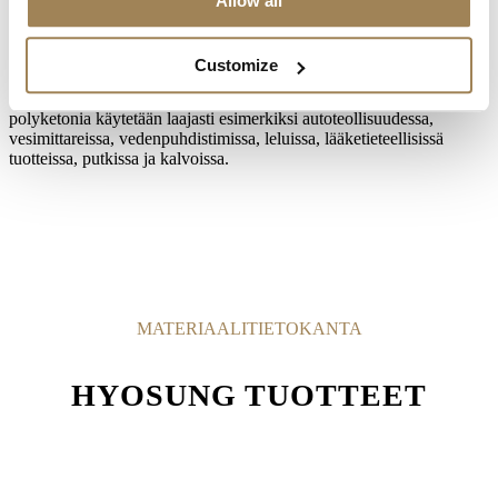
polymeeri, joka on sekä FDA- että NSF-hyväksytty. Valmistuksen
Allow all
aikana syntyy erittäin vähän hiilidioksidipäästöjä.
Materiaalilla on erinomainen kemiallinen kestävyys, korkea
Customize
iskunkestävyys, suuri murtovenymä ja hyvä kulutuskestävyys.
Tasapainoisten ominaisuuksiensa ansiosta POKETONE™-
polyketonia käytetään laajasti esimerkiksi autoteollisuudessa,
vesimittareissa, vedenpuhdistimissa, leluissa, lääketieteellisissä
tuotteissa, putkissa ja kalvoissa.
MATERIAALITIETOKANTA
HYOSUNG TUOTTEET