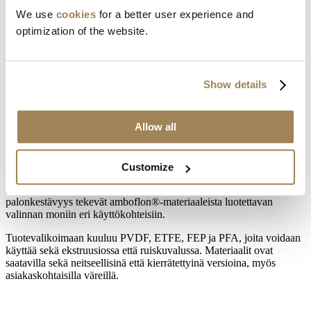
We use
cookies
for a better user experience and
optimization of the website.
TUOTEMERKKI
AMBOFLON®
Show details
amboflon®-tuotemerkin alla Ambofluor tarjoaa laajan valikoiman
Allow all
neitseellisiä ja kierrätettyjä fluoropolymeerejä, jotka ovat täysin
REACH-vaatimusten mukaisia. Nämä korkean suorituskyvyn
materiaalit on suunniteltu vaativiin olosuhteisiin, joissa on korkeat
lämpötilat, kemiallista rasitusta ja UV-säteilyä.
Customize
Niiden tarttumattomat ominaisuudet, alhainen läpäisevyys ja
palonkestävyys tekevät amboflon®-materiaaleista luotettavan
valinnan moniin eri käyttökohteisiin.
Tuotevalikoimaan kuuluu PVDF, ETFE, FEP ja PFA, joita voidaan
käyttää sekä ekstruusiossa että ruiskuvalussa. Materiaalit ovat
saatavilla sekä neitseellisinä että kierrätettyinä versioina, myös
asiakaskohtaisilla väreillä.