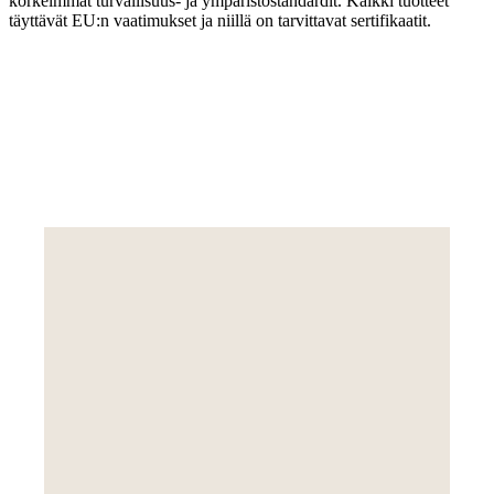
korkeimmat turvallisuus- ja ympäristöstandardit. Kaikki tuotteet
täyttävät EU:n vaatimukset ja niillä on tarvittavat sertifikaatit.