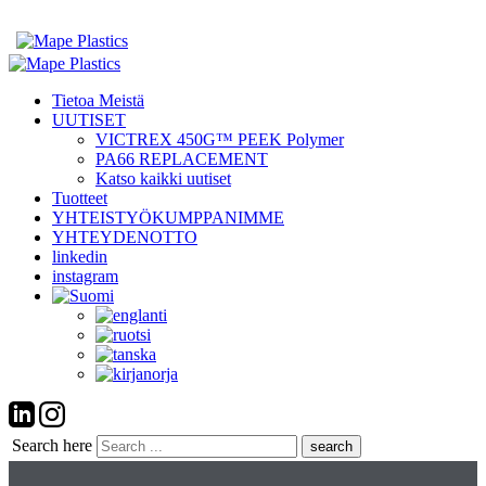
Tietoa Meistä
UUTISET
VICTREX 450G™ PEEK Polymer
PA66 REPLACEMENT
Katso kaikki uutiset
Tuotteet
YHTEISTYÖKUMPPANIMME
YHTEYDENOTTO
linkedin
instagram
Search here