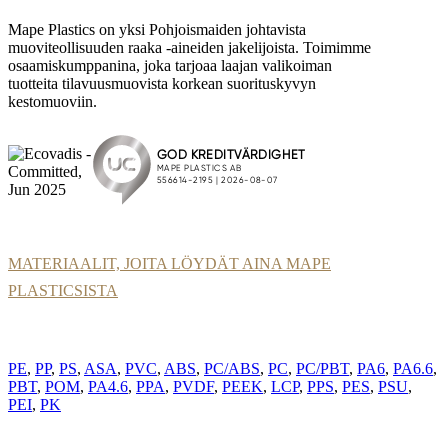
Mape Plastics on yksi Pohjoismaiden johtavista
muoviteollisuuden raaka -aineiden jakelijoista. Toimimme
osaamiskumppanina, joka tarjoaa laajan valikoiman
tuotteita tilavuusmuovista korkean suorituskyvyn
kestomuoviin.
MATERIAALIT, JOITA LÖYDÄT AINA MAPE
PLASTICSISTA
PE
,
PP
,
PS
,
ASA
,
PVC
,
ABS
,
PC/ABS
,
PC
,
PC/PBT
,
PA6
,
PA6.6
,
PBT
,
POM
,
PA4.6
,
PPA
,
PVDF
,
PEEK
,
LCP
,
PPS
,
PES
,
PSU
,
PEI
,
PK