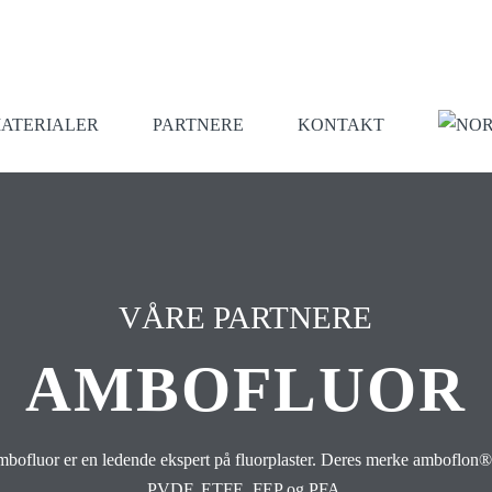
ATERIALER
PARTNERE
KONTAKT
VÅRE PARTNERE
AMBOFLUOR
ofluor er en ledende ekspert på fluorplaster. Deres merke amboflon® t
PVDF, ETFE, FEP og PFA.