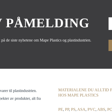
 PÅMELDING
 på de siste nyhetene om Mape Plastics og plastindustrien.
MATERIALENE DU ALLTID 
arer til plastindustrien.
HOS MAPE PLASTICS
ekter av produkter, alt fra
PE
,
PP
,
PS
,
ASA
,
PVC
,
ABS
,
PC