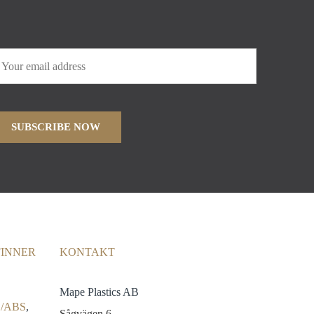
FINNER
KONTAKT
Mape Plastics AB
/ABS
,
Sågvägen 6