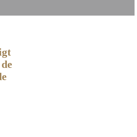
igt
 de
de