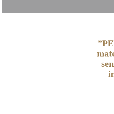
”PEE
mate
sen
i