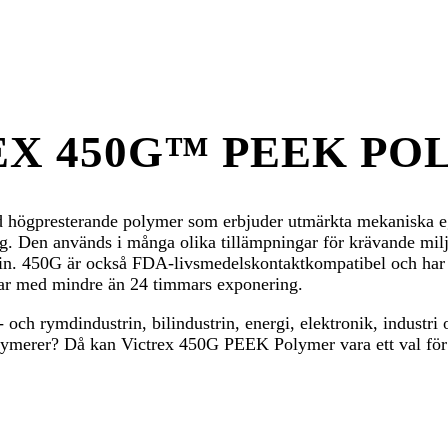
EX 450G™ PEEK PO
gpresterande polymer som erbjuder utmärkta mekaniska ege
g. Den används i många olika tillämpningar för krävande mil
rin. 450G är också FDA-livsmedelskontaktkompatibel och har t
ar med mindre än 24 timmars exponering.
ch rymdindustrin, bilindustrin, energi, elektronik, industri
olymerer? Då kan Victrex 450G PEEK Polymer vara ett val för