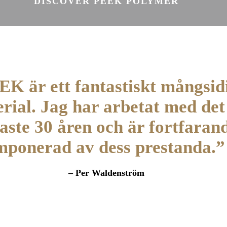
DISCOVER PEEK POLYMER
K är ett fantastiskt mångsid
rial. Jag har arbetat med det
aste 30 åren och är fortfaran
mponerad av dess prestanda.”
– Per Waldenström