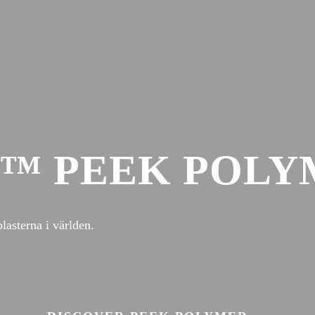
G™ PEEK POL
asterna i världen.