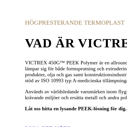
HÖGPRESTERANDE TERMOPLAST
VAD ÄR VICTR
VICTREX 450G™ PEEK Polymer är en allround hö
lämpar sig för både formsprutning och extruderin
produkter, olja och gas samt konstruktionsindust
stöd av ISO 10993 typ A-medicinska tillämpning
Används av världsledande varumärken inom flyg- o
krävande miljöer och ersätta metall och andra p
Låt oss hitta en lysande PEEK-lösning för dig.