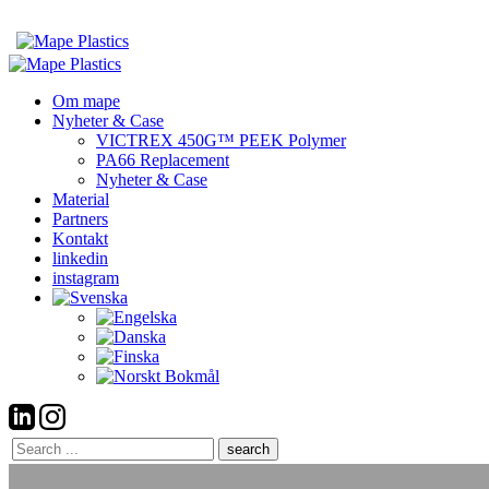
Om mape
Nyheter & Case
VICTREX 450G™ PEEK Polymer
PA66 Replacement
Nyheter & Case
Material
Partners
Kontakt
linkedin
instagram
Search
here