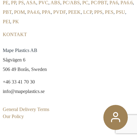
PE
,
PP
,
PS
,
ASA
,
PVC
,
ABS
,
PC/ABS
,
PC
,
PC/PBT
,
PA6
,
PA6.6
,
PBT
,
POM
,
PA4.6
,
PPA
,
PVDF
,
PEEK
,
LCP
,
PPS
,
PES
,
PSU
,
PEI
,
PK
KONTAKT
Mape Plastics AB
Sågvägen 6
506 49 Borås, Sweden
+46 33 41 70 30
info@mapeplastics.se
General Delivery Terms
Our Policy