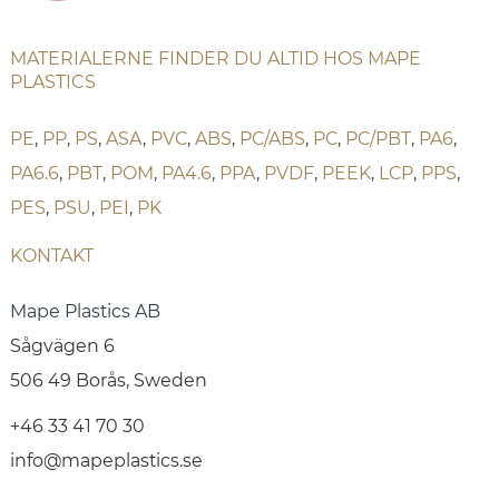
MATERIALERNE FINDER DU ALTID HOS MAPE
PLASTICS
PE
,
PP
,
PS
,
ASA
,
PVC
,
ABS
,
PC/ABS
,
PC
,
PC/PBT
,
PA6
,
PA6.6
,
PBT
,
POM
,
PA4.6
,
PPA
,
PVDF
,
PEEK
,
LCP
,
PPS
,
PES
,
PSU
,
PEI
,
PK
KONTAKT
Mape Plastics AB
Sågvägen 6
506 49 Borås, Sweden
+46 33 41 70 30
info@mapeplastics.se