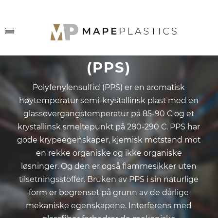
OUR MATERIALS
POLYFENYLENSULFID
(PPS)
Polyfenylensulfid (PPS) er en aromatisk
høytemperatur semi-krystallinsk plast med en
glassovergangstemperatur på 85-90 C og et
krystallinsk smeltepunkt på 280-290 C. PPS har
gode krypeegenskaper, kjemisk motstand mot
en rekke organiske og ikke organiske
løsninger. Og den er også flammesikker uten
tilsetningsstoffer. Bruken av PPS i sin naturlige
form er begrenset på grunn av de dårlige
mekaniske egenskapene. Interferens med