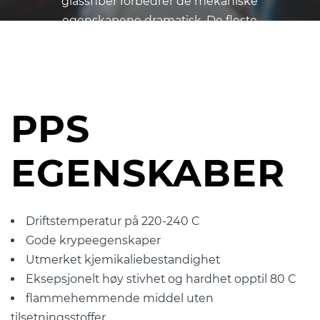
glassfiber forbedrer de mekaniske
egenskapene dramatisk. De fleste
bruksområdene er med forsterket glassfiber
PPS.
PPS
EGENSKABER
Driftstemperatur på 220-240 C
Gode krypeegenskaper
Utmerket kjemikaliebestandighet
Eksepsjonelt høy stivhet og hardhet opptil 80 C
flammehemmende middel uten
tilsetningsstoffer