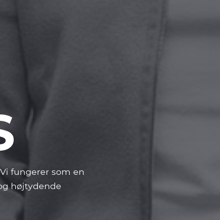
S
n. Vi fungerer som en
t og højtydende