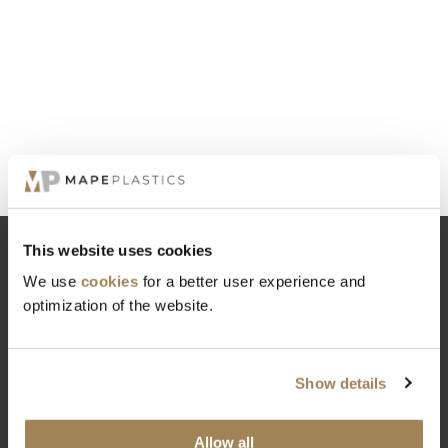
This website uses cookies
We use
cookies
for a better user experience and
TILMELDELSE TIL
optimization of the website.
NYHEDSBREV
Show details
Tilmeld dig vores nyhedsbrev for at få de seneste
nyheder om Mape Plastics og plastindustrien.
Allow all