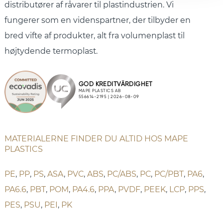
distributører af råvarer til plastindustrien. Vi
fungerer som en videnspartner, der tilbyder en
bred vifte af produkter, alt fra volumenplast til
højtydende termoplast.
MATERIALERNE FINDER DU ALTID HOS MAPE
PLASTICS
PE
,
PP
,
PS
,
ASA
,
PVC
,
ABS
,
PC/ABS
,
PC
,
PC/PBT
,
PA6
,
PA6.6
,
PBT
,
POM
,
PA4.6
,
PPA
,
PVDF
,
PEEK
,
LCP
,
PPS
,
PES
,
PSU
,
PEI
,
PK