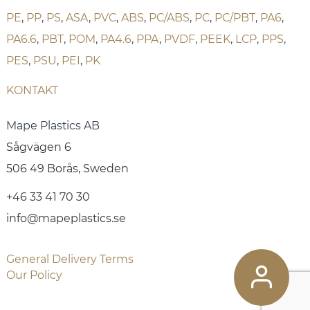
PE
,
PP
,
PS
,
ASA
,
PVC
,
ABS
,
PC/ABS
,
PC
,
PC/PBT
,
PA6
,
PA6.6
,
PBT
,
POM
,
PA4.6
,
PPA
,
PVDF
,
PEEK
,
LCP
,
PPS
,
PES
,
PSU
,
PEI
,
PK
KONTAKT
Mape Plastics AB
Sågvägen 6
506 49 Borås, Sweden
+46 33 41 70 30
info@mapeplastics.se
General Delivery Terms
Our Policy