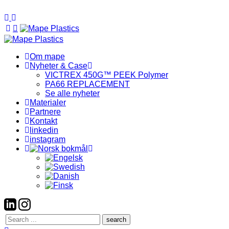
Om mape
Nyheter & Case
VICTREX 450G™ PEEK Polymer
PA66 REPLACEMENT
Se alle nyheter
Materialer
Partnere
Kontakt
linkedin
instagram
Search
here