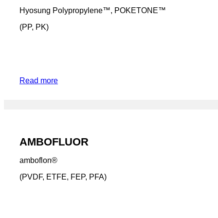
Hyosung Polypropylene™, POKETONE™
(PP, PK)
Read more
AMBOFLUOR
amboflon®
(PVDF, ETFE, FEP, PFA)