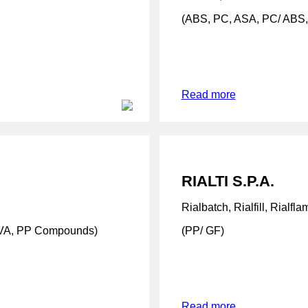
(ABS, PC, ASA, PC/ ABS,
Read more
RIALTI S.P.A.
Rialbatch, Rialfill, Rialfl
VA, PP Compounds)
(PP/ GF)
Read more