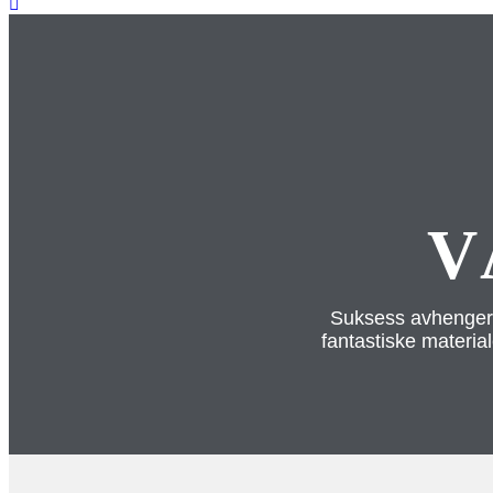
V
Suksess avhenger 
fantastiske materia