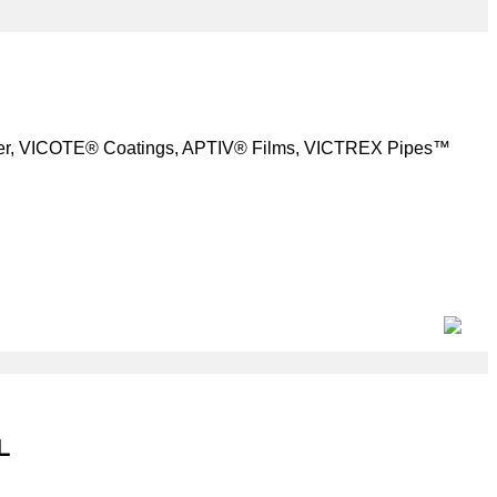
, VICOTE® Coatings, APTIV® Films, VICTREX Pipes™
L