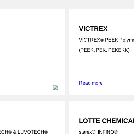
VICTREX
VICTREX® PEEK Polymer
(PEEK, PEK, PEKEKK)
Read more
LOTTE CHEMICA
TECH® & LUVOTECH®
starex®, INFINO®