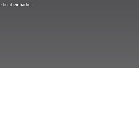
re bearbeidbarhet.
orstadier til
 strukturelt