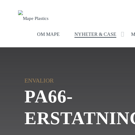
OM MAPE
NYHETER & CASE
M
ENVALIOR
PA66-
ERSTATNIN