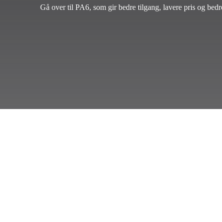
Gå over til PA6, som gir bedre tilgang, lavere pris og bed
«Forsyningskjeden for f
PA66-forbindelser er