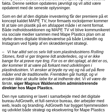
fakta. Denne sektion opdateres jævnligt og vil altid være
opdateret med de seneste oplysninger.
Som en del af den digitale investering får der premiere på et
koncept kaldet MAPE TV, hvor firmaets rockstjerner kommer
til at tale om plastik på en afslappet måde i et nemt format.
Både indholdssektionen og MAPE TV vil blive kommunikeret
via sociale medier sammen med Mape Plastics plan om at
styrke deres digitale tilstedeværelse på både LinkedIn og
Instagram ved hjælp af en skræddersyet strategi.
–
Vi har altid set os selv lidt som plastindustriens Rolling
Stones, fordi vi gør tingene lidt anderledes, og vi er ikke
bange for at prøve nye ting. For os er det oplagt, at det er os,
der kommer til at være på forkant med udviklingen i
plastindustrien. Vi ønsker at bryde ny vej og nå ud på flere
måder end de traditionelle. Fremtiden går hurtigt, og vi
ønsker ikke at skulle løbe for at indhente det. Vi vil være de
første,
siger Magnus Waldenström administrerende
direktør hos Mape Plastics.
Den nye satsning er lavet i samarbejde med det digitale
bureau AdGrowth, et full-service bureau, der arbejder med
web, leads og branding. AdGrowth har bygget hjemmesiden
og udviklet både strategi og eksekvering for Mape Plastics