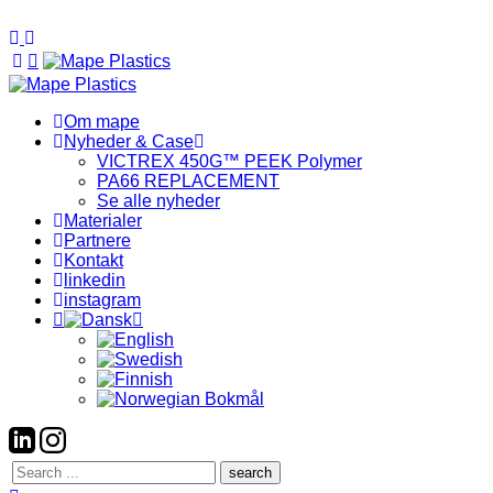
Om mape
Nyheder & Case
VICTREX 450G™ PEEK Polymer
PA66 REPLACEMENT
Se alle nyheder
Materialer
Partnere
Kontakt
linkedin
instagram
Search
here