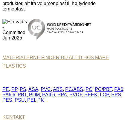
produkter, alt fra volumenplast til højtydende
termoplast.
MATERIALERNE FINDER DU ALTID HOS MAPE
PLASTICS
PE
,
PP
,
PS
,
ASA
,
PVC
,
ABS
,
PC/ABS
,
PC
,
PC/PBT
,
PA6
,
PA6.6
,
PBT
,
POM
,
PA4.6
,
PPA
,
PVDF
,
PEEK
,
LCP
,
PPS
,
PES
,
PSU
,
PEI
,
PK
KONTAKT