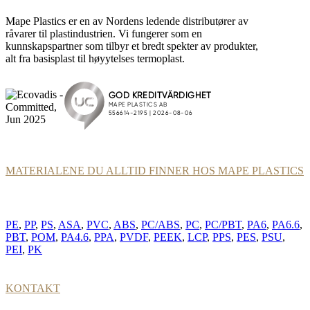
Mape Plastics er en av Nordens ledende distributører av
råvarer til plastindustrien. Vi fungerer som en
kunnskapspartner som tilbyr et bredt spekter av produkter,
alt fra basisplast til høyytelses termoplast.
MATERIALENE DU ALLTID FINNER HOS MAPE PLASTICS
PE
,
PP
,
PS
,
ASA
,
PVC
,
ABS
,
PC/ABS
,
PC
,
PC/PBT
,
PA6
,
PA6.6
,
PBT
,
POM
,
PA4.6
,
PPA
,
PVDF
,
PEEK
,
LCP
,
PPS
,
PES
,
PSU
,
PEI
,
PK
KONTAKT