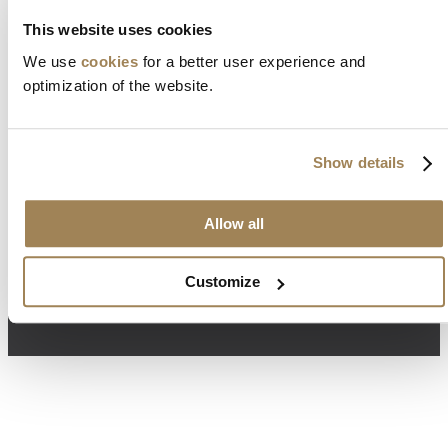
This website uses cookies
We use
cookies
for a better user experience and
optimization of the website.
NYHETSBREV PÅMELDING
Show details
Meld deg på nyhetsbrevet vårt, så holder vi deg oppdatert på de
siste nyhetene om Mape Plastics og plastindustrien.
Allow all
Customize