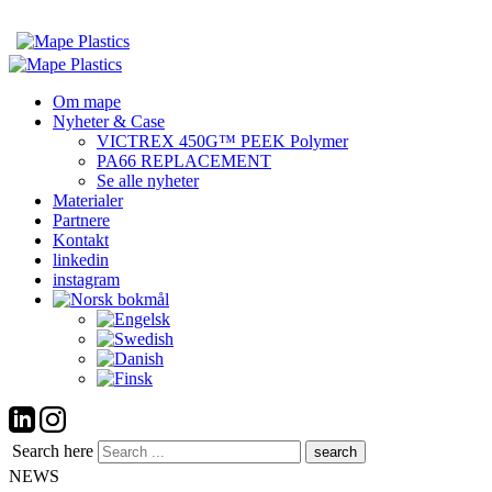
Om mape
Nyheter & Case
VICTREX 450G™ PEEK Polymer
PA66 REPLACEMENT
Se alle nyheter
Materialer
Partnere
Kontakt
linkedin
instagram
Search here
NEWS