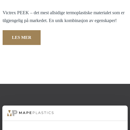
Victrex PEEK – det mest allsidige termoplastiske materialet som er
tilgjengelig på markedet. En unik kombinasjon av egenskaper!
LES MER
NYHETSBREV PÅMELDING
Meld deg på nyhetsbrevet vårt, så holder vi deg oppdatert på de