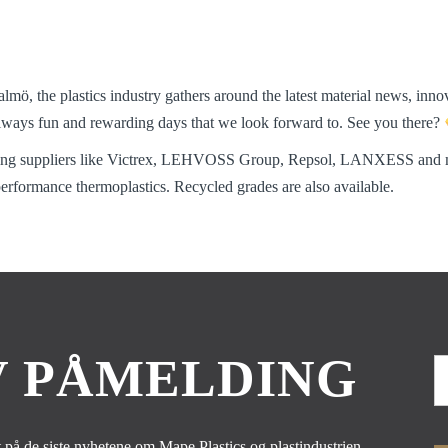
almö, the plastics industry gathers around the latest material news, inn
lways fun and rewarding days that we look forward to. See you there?
ading suppliers like Victrex, LEHVOSS Group, Repsol, LANXESS and mo
erformance thermoplastics. Recycled grades are also available.
 PÅMELDING
 på de siste nyhetene om Mape Plastics og plastindustrien.