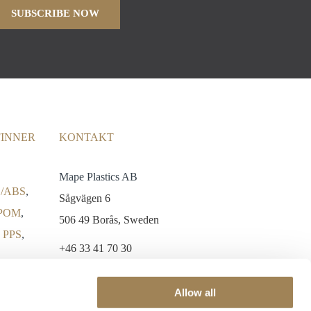
FINNER
KONTAKT
Mape Plastics AB
/ABS
,
Sågvägen 6
POM
,
506 49 Borås, Sweden
,
PPS
,
+46 33 41 70 30
info@mapeplastics.se
Allow all
General Delivery Terms