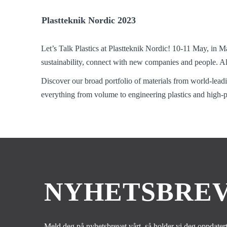
Plastteknik Nordic 2023
Let’s Talk Plastics at Plastteknik Nordic! 10-11 May, in M
sustainability, connect with new companies and people. A
Discover our broad portfolio of materials from world-le
everything from volume to engineering plastics and high-p
NYHETSBREV
Meld deg på nyhetsbrevet vårt, så holder vi deg oppdatert