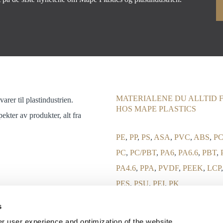
MATERIALENE DU ALLTID 
arer til plastindustrien.
HOS MAPE PLASTICS
ekter av produkter, alt fra
PE
,
PP
,
PS
,
ASA
,
PVC
,
ABS
,
PC
PC
,
PC/PBT
,
PA6
,
PA6.6
,
PBT
,
PA4.6
,
PPA
,
PVDF
,
PEEK
,
LCP
PES
,
PSU
,
PEI
,
PK
s
er user experience and optimization of the website.