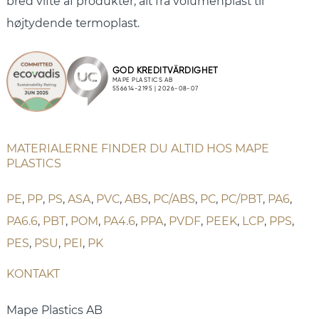
bred vifte af produkter, alt fra volumenplast til
højtydende termoplast.
MATERIALERNE FINDER DU ALTID HOS MAPE
PLASTICS
PE
,
PP
,
PS
,
ASA
,
PVC
,
ABS
,
PC/ABS
,
PC
,
PC/PBT
,
PA6
,
PA6.6
,
PBT
,
POM
,
PA4.6
,
PPA
,
PVDF
,
PEEK
,
LCP
,
PPS
,
PES
,
PSU
,
PEI
,
PK
KONTAKT
Mape Plastics AB