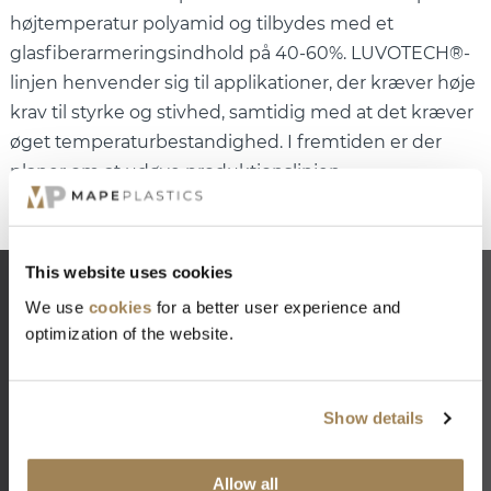
højtemperatur polyamid og tilbydes med et
glasfiberarmeringsindhold på 40-60%. LUVOTECH®-
linjen henvender sig til applikationer, der kræver høje
krav til styrke og stivhed, samtidig med at det kræver
øget temperaturbestandighed. I fremtiden er der
planer om at udøve produktionslinjen.
This website uses cookies
We use
cookies
for a better user experience and
optimization of the website.
TILMELDELSE TIL
NYHEDSBREV
Show details
Tilmeld dig vores nyhedsbrev for at få de seneste
nyheder om Mape Plastics og plastindustrien.
Allow all