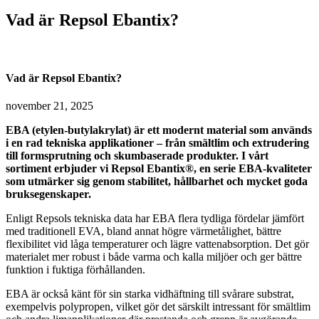
Vad är Repsol Ebantix?
Vad är Repsol Ebantix?
november 21, 2025
EBA (etylen-butylakrylat) är ett modernt material som används
i en rad tekniska applikationer – från smältlim och extrudering
till formsprutning och skumbaserade produkter. I vårt
sortiment erbjuder vi Repsol Ebantix®, en serie EBA-kvaliteter
som utmärker sig genom stabilitet, hållbarhet och mycket goda
bruksegenskaper.
Enligt Repsols tekniska data har EBA flera tydliga fördelar jämfört
med traditionell EVA, bland annat högre värmetålighet, bättre
flexibilitet vid låga temperaturer och lägre vattenabsorption. Det gör
materialet mer robust i både varma och kalla miljöer och ger bättre
funktion i fuktiga förhållanden.
EBA är också känt för sin starka vidhäftning till svårare substrat,
exempelvis polypropen, vilket gör det särskilt intressant för smältlim