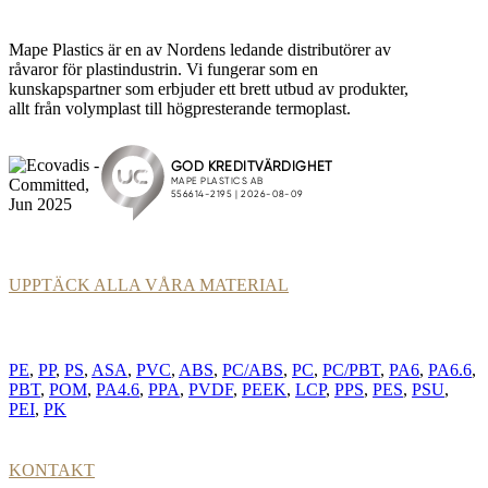
Mape Plastics är en av Nordens ledande distributörer av
råvaror för plastindustrin. Vi fungerar som en
kunskapspartner som erbjuder ett brett utbud av produkter,
allt från volymplast till högpresterande termoplast.
UPPTÄCK ALLA VÅRA MATERIAL
PE
,
PP
,
PS
,
ASA
,
PVC
,
ABS
,
PC/ABS
,
PC
,
PC/PBT
,
PA6
,
PA6.6
,
PBT
,
POM
,
PA4.6
,
PPA
,
PVDF
,
PEEK
,
LCP
,
PPS
,
PES
,
PSU
,
PEI
,
PK
KONTAKT