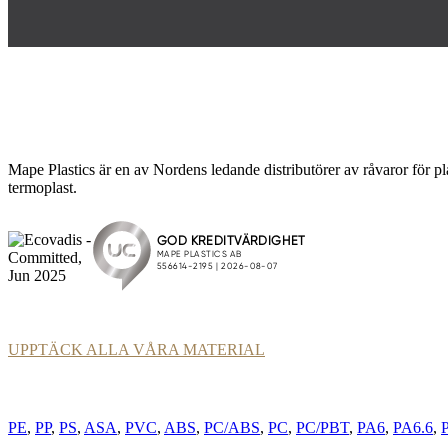
Mape Plastics är en av Nordens ledande distributörer av råvaror för pl
termoplast.
UPPTÄCK ALLA VÅRA MATERIAL
PE
,
PP
,
PS
,
ASA
,
PVC
,
ABS
,
PC/ABS
,
PC
,
PC/PBT
,
PA6
,
PA6.6
,