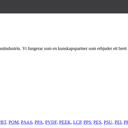
astindustrin. Vi fungerar som en kunskapspartner som erbjuder ett brett 
PBT
,
POM
,
PA4.6
,
PPA
,
PVDF
,
PEEK
,
LCP
,
PPS
,
PES
,
PSU
,
PEI
,
P