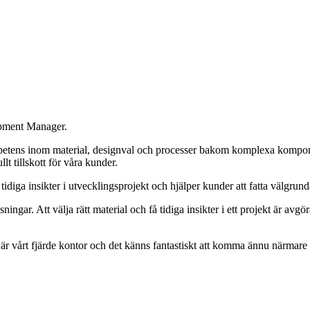
pment Manager.
kompetens inom material, designval och processer bakom komplexa komp
lt tillskott för våra kunder.
 insikter i utvecklingsprojekt och hjälper kunder att fatta välgrundade
ningar. Att välja rätt material och få tidiga insikter i ett projekt är avg
a är vårt fjärde kontor och det känns fantastiskt att komma ännu närmare