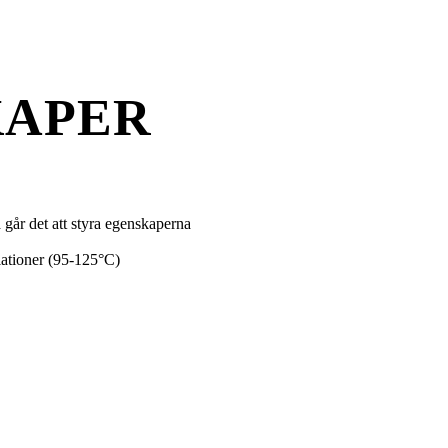
KAPER
 går det att styra egenskaperna
riationer (95-125°C)