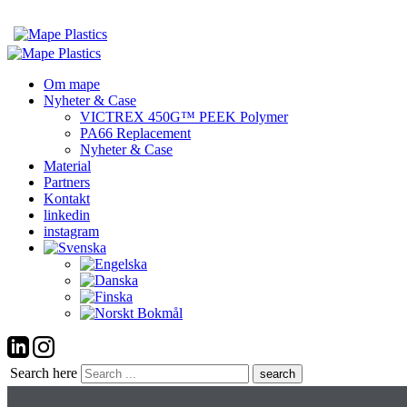
Om mape
Nyheter & Case
VICTREX 450G™ PEEK Polymer
PA66 Replacement
Nyheter & Case
Material
Partners
Kontakt
linkedin
instagram
Search here