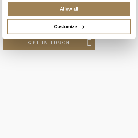
LÅT OSS BERÄTTA MER OM
Allow all
PK
Customize
GET IN TOUCH
UPPTÄCK MER AV
VÅRA MATERIAL
Det finns många olika material i plastindustrin. Upptäck mer av de