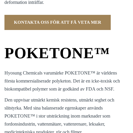
deformation inträffar.
KONTAKTA OSS FÖR ATT FÅ VETA MER
POKETONE™
Hyosung Chemicals varumärke POKETONE™ är världens
första kommersialiserade polyketon. Det är en icke-toxisk och
biokompatibel polymer som är godkänd av FDA och NSF.
Den uppvisar utmärkt kemisk resistens, utmärkt seghet och
slitstyrka. Med sina balanserade egenskaper används
POKETONE™ i stor utsträckning inom marknader som
fordonsindustrin, vattenmätare, vattenrenare, leksaker,
medicintekniska produkter, rör och filmer.