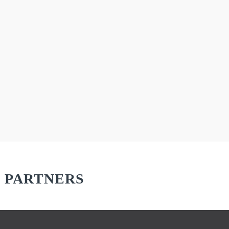
material vi arbetar med och erbjuder för att alltid kunna erbjuda hög
kvalitet för våra kunder.
VÅRA MATERIAL
PARTNERS