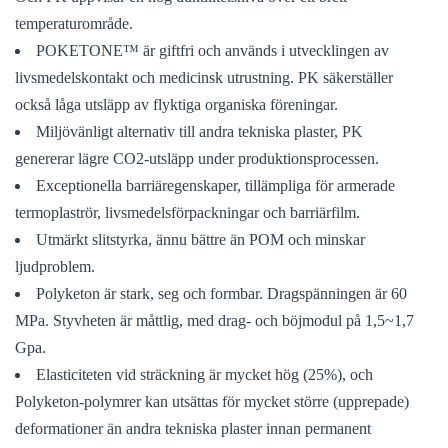
temperaturområde.
POKETONE™ är giftfri och används i utvecklingen av
livsmedelskontakt och medicinsk utrustning. PK säkerställer
också låga utsläpp av flyktiga organiska föreningar.
Miljövänligt alternativ till andra tekniska plaster, PK
genererar lägre CO2-utsläpp under produktionsprocessen.
Exceptionella barriäregenskaper, tillämpliga för armerade
termoplaströr, livsmedelsförpackningar och barriärfilm.
Utmärkt slitstyrka, ännu bättre än POM och minskar
ljudproblem.
Polyketon är stark, seg och formbar. Dragspänningen är 60
MPa. Styvheten är måttlig, med drag- och böjmodul på 1,5~1,7
Gpa.
Elasticiteten vid sträckning är mycket hög (25%), och
Polyketon-polymrer kan utsättas för mycket större (upprepade)
deformationer än andra tekniska plaster innan permanent