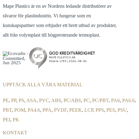
Mape Plastics är en av Nordens ledande distributörer av
råvaror för plastindustrin. Vi fungerar som en
kunskapspartner som erbjuder ett brett utbud av produkter,
allt från volymplast till högpresterande termoplast.
UPPTÄCK ALLA VÅRA MATERIAL
PE
,
PP
,
PS
,
ASA
,
PVC
,
ABS
,
PC/ABS
,
PC
,
PC/PBT
,
PA6
,
PA6.6
,
PBT
,
POM
,
PA4.6
,
PPA
,
PVDF
,
PEEK
,
LCP
,
PPS
,
PES
,
PSU
,
PEI
,
PK
KONTAKT