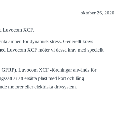
oktober 26, 2020
vända Luvocom XCF.
tenta ämnen för dynamisk stress. Generellt krävs
h med Luvocom XCF möter vi dessa krav med speciellt
 och GFRP). Luvocom XCF -föreningar används för
ssätt är att ersätta plast med kort och lång
nde motorer eller elektriska drivsystem.