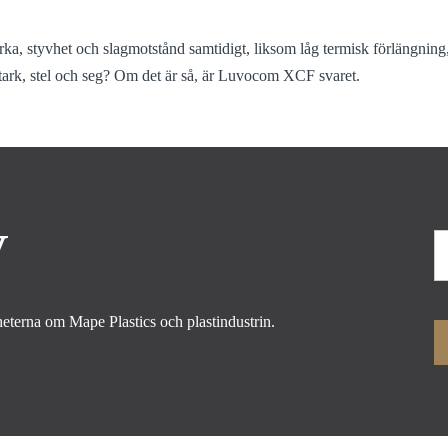
a, styvhet och slagmotstånd samtidigt, liksom låg termisk förlängnin
stark, stel och seg? Om det är så, är Luvocom XCF svaret.
V
yheterna om Mape Plastics och plastindustrin.