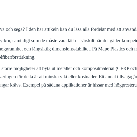
styva och sega? I den här artikeln kan du läsa alla fördelar med att an
yrkor, samtidigt som de måste vara lätta – särskilt när det gäller kompe
noggrannhet och långsiktig dimensionsstabilitet. På Mape Plastics oc
lfiberförstärkning.
 större möjligheter att byta ut metaller och kompositmaterial (CFRP
gen för detta är att minska vikt eller kostnader. Ett annat tillvägagång
aringar krävs. Exempel på sådana applikationer är hissar med högprestera